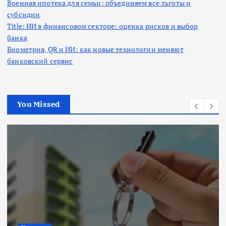
Военная ипотека для семьи: объединяем все льготы и
субсидии
Title: ИИ в финансовом секторе: оценка рисков и выбор
банка
Биометрия, QR и ИИ: как новые технологии меняют
банковский сервис
You Missed