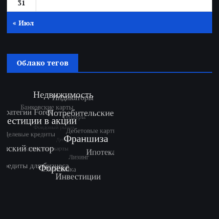
31
« Июл
Облако тегов