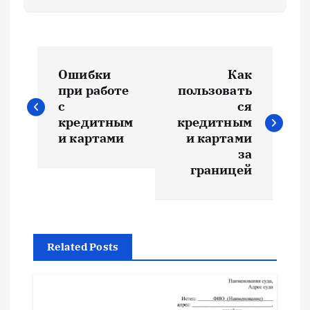
Н
Ошибки
Как
а
при работе
пользовать
с
ся
в
кредитным
кредитным
и картами
и картами
и
за
границей
г
а
Related Posts
ц
и