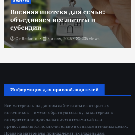
Ипотека
Военная ипотека для семьи:
объединяем все льготы и
субсидии
От
Redactor
3 июля, 2026
205 views
Информация для правообладателей
Все материалы на данном сайте взяты из открытых
источников — имеют обратную ссылку на материал в
интернете или присланы посетителями сайта и
предоставляются исключительно в ознакомительных целях.
Права на материалы принадлежат их владельцам.