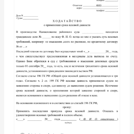
я
п
о
з
а
п
и
с
я