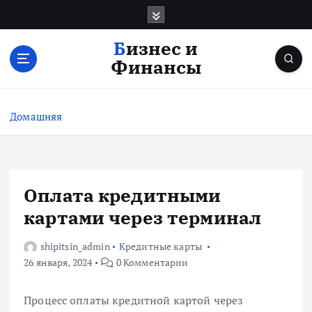
П
е
р
Бизнес и
е
Финансы
й
т
и
Домашняя
к
с
о
д
е
Оплата кредитными
р
картами через терминал
ж
и
shipitsin_admin
Кредитные карты
м
26 января, 2024
0 Комментарии
о
м
у
Процесс оплаты кредитной картой через