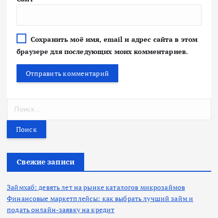
Сохранить моё имя, email и адрес сайта в этом
браузере для последующих моих комментариев.
Н
а
й
т
и
:
Свежие записи
Займхаб: девять лет на рынке каталогов микрозаймов
Финансовые маркетплейсы: как выбрать лучший займ и
подать онлайн-заявку на кредит