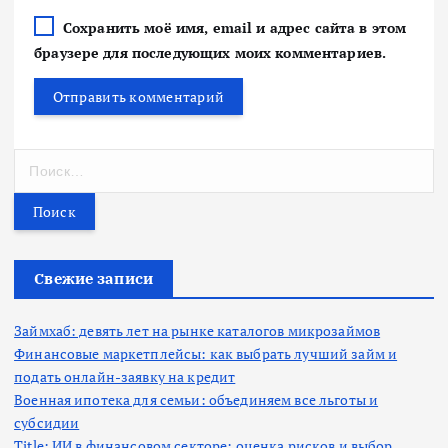
Сохранить моё имя, email и адрес сайта в этом
браузере для последующих моих комментариев.
Н
а
й
т
и
:
Свежие записи
Займхаб: девять лет на рынке каталогов микрозаймов
Финансовые маркетплейсы: как выбрать лучший займ и
подать онлайн-заявку на кредит
Военная ипотека для семьи: объединяем все льготы и
субсидии
Title: ИИ в финансовом секторе: оценка рисков и выбор