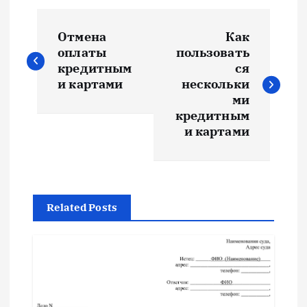
Н
Отмена
Как
а
оплаты
пользовать
кредитным
ся
в
и картами
нескольки
ми
и
кредитным
и картами
г
а
Related Posts
ц
и
я