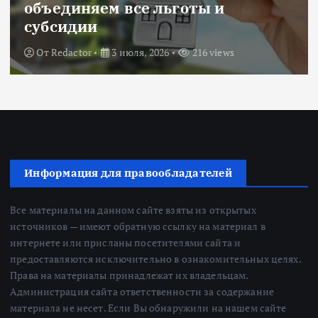
объединяем все льготы и
субсидии
От
Redactor
3 июля, 2026
216 views
Информация для правообладателей
Все материалы на данном сайте взяты из открытых
источников — имеют обратную ссылку на материал в
интернете или присланы посетителями сайта и
предоставляются исключительно в ознакомительных целях.
Права на материалы принадлежат их владельцам.
Администрация сайта ответственности за содержание
материала не несет. Если Вы обнаружили на нашем сайте