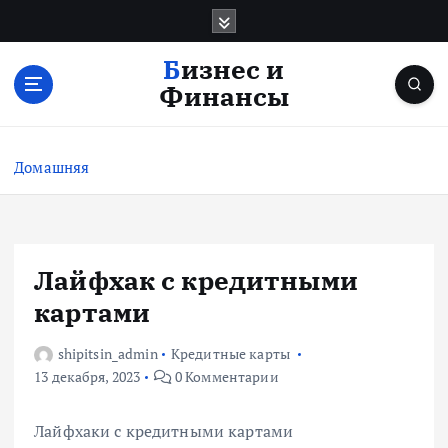
П
е
р
Бизнес и
е
Финансы
й
т
и
Домашняя
к
с
о
д
е
Лайфхак с кредитными
р
картами
ж
и
shipitsin_admin
Кредитные карты
м
13 декабря, 2023
0 Комментарии
о
м
у
Лайфхаки с кредитными картами