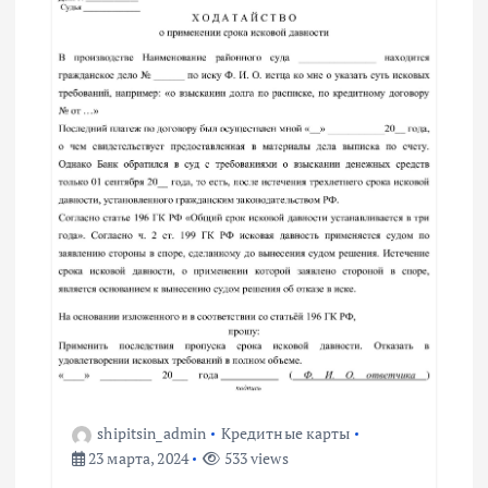
п
о
з
а
п
и
с
я
shipitsin_admin
Кредитные карты
м
23 марта, 2024
533 views