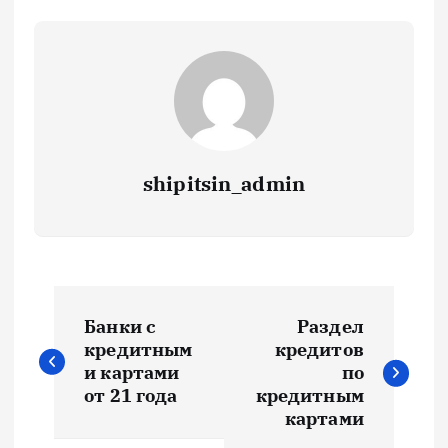
shipitsin_admin
Н
Банки с
Раздел
а
кредитным
кредитов
и картами
по
в
от 21 года
кредитным
картами