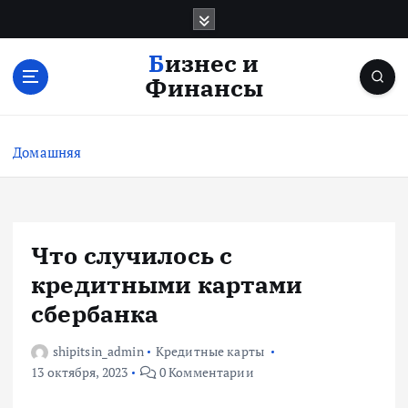
П
е
р
Бизнес и
е
Финансы
й
т
и
Домашняя
к
с
о
д
е
Что случилось с
р
кредитными картами
ж
и
сбербанка
м
о
shipitsin_admin
Кредитные карты
м
13 октября, 2023
0 Комментарии
у