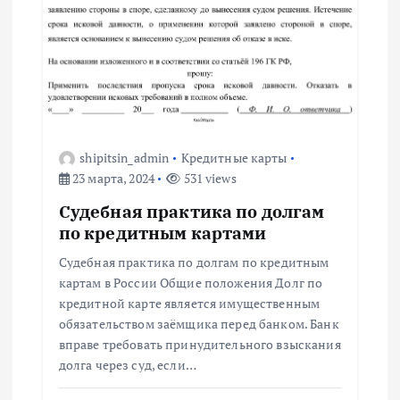
а
п
и
с
shipitsin_admin
Кредитные карты
я
23 марта, 2024
531 views
м
Судебная практика по долгам
по кредитным картами
Судебная практика по долгам по кредитным
картам в России Общие положения Долг по
кредитной карте является имущественным
обязательством заёмщика перед банком. Банк
вправе требовать принудительного взыскания
долга через суд, если…