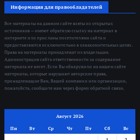
Информация для правообладателей
Все материалы на данном сайте взяты из открытых
источников — имеют обратную ссылку на материал в
интернете или присланы посетителями сайта и
предоставляются исключительно в ознакомительных целях.
Права на материалы принадлежат их владельцам.
Администрация сайта ответственности за содержание
материала не несет. Если Вы обнаружили на нашем сайте
материалы, которые нарушают авторские права,
принадлежащие Вам, Вашей компании или организации,
пожалуйста, сообщите нам через форму обратной связи.
Август 2026
Пн
Вт
Ср
Чт
Пт
Сб
Вс
1
2