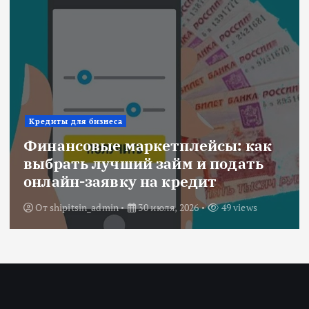
Ипотека
к
Военная ипотека для семьи:
объединяем все льготы и
субсидии
От
Redactor
3 июля, 2026
205 views