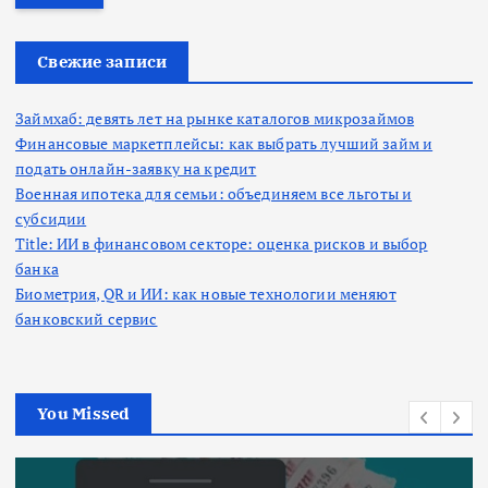
т
и
:
Свежие записи
Займхаб: девять лет на рынке каталогов микрозаймов
Финансовые маркетплейсы: как выбрать лучший займ и
подать онлайн-заявку на кредит
Военная ипотека для семьи: объединяем все льготы и
субсидии
Title: ИИ в финансовом секторе: оценка рисков и выбор
банка
Биометрия, QR и ИИ: как новые технологии меняют
банковский сервис
You Missed