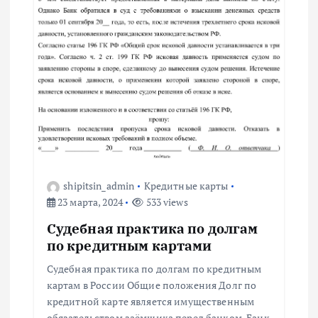
з
а
п
и
с
я
shipitsin_admin
Кредитные карты
23 марта, 2024
533 views
м
Судебная практика по долгам
по кредитным картами
Судебная практика по долгам по кредитным
картам в России Общие положения Долг по
кредитной карте является имущественным
обязательством заёмщика перед банком. Банк