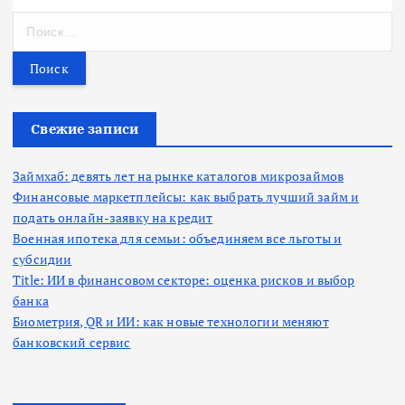
Н
а
й
т
и
:
Свежие записи
Займхаб: девять лет на рынке каталогов микрозаймов
Финансовые маркетплейсы: как выбрать лучший займ и
подать онлайн-заявку на кредит
Военная ипотека для семьи: объединяем все льготы и
субсидии
Title: ИИ в финансовом секторе: оценка рисков и выбор
банка
Биометрия, QR и ИИ: как новые технологии меняют
банковский сервис