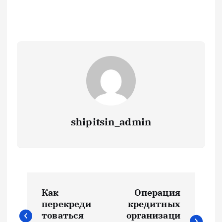
shipitsin_admin
Н
Как
Операция
а
перекреди
кредитных
товаться
организаци