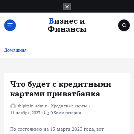
П
е
р
Бизнес и
е
Финансы
й
т
и
Домашняя
к
с
о
д
е
Что будет с кредитными
р
картами приватбанка
ж
и
shipitsin_admin
Кредитные карты
м
11 ноября, 2023
0 Комментарии
о
м
у
По состоянию на 13 марта 2023 года, вот