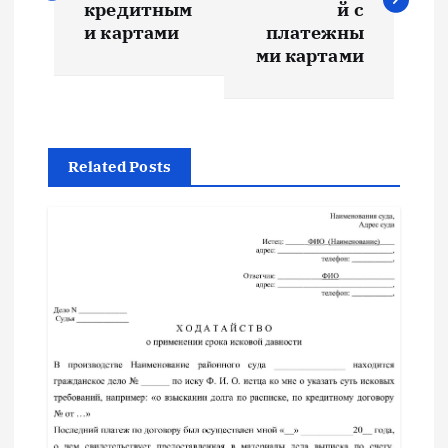
в
кредитным
й с
и картами
платежны
и
ми картами
г
а
Related Posts
ц
и
я
п
о