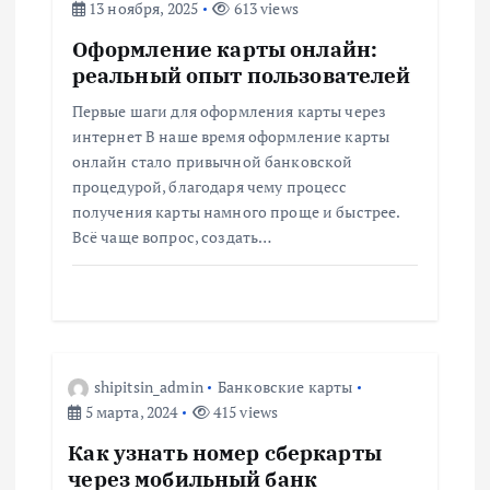
13 ноября, 2025
613 views
з
Оформление карты онлайн:
а
реальный опыт пользователей
Первые шаги для оформления карты через
п
интернет В наше время оформление карты
онлайн стало привычной банковской
и
процедурой, благодаря чему процесс
получения карты намного проще и быстрее.
с
Всё чаще вопрос, создать…
я
м
shipitsin_admin
Банковские карты
5 марта, 2024
415 views
Как узнать номер сберкарты
через мобильный банк