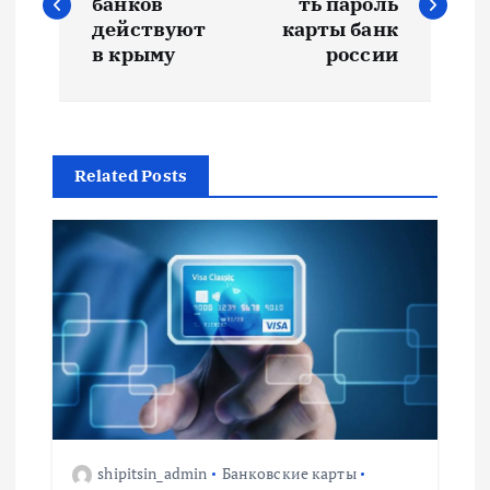
банков
ть пароль
в
действуют
карты банк
в крыму
россии
и
г
Related Posts
а
ц
и
я
п
о
shipitsin_admin
Банковские карты