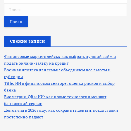
Н
а
й
т
и
:
Свежие записи
Финансовые маркетплейсы: как выбрать лучший займ и
подать онлайн-заявку на кредит
Военная ипотека для семьи: объединяем все льготы и
субсидии
Title: ИИ в финансовом секторе: оценка рисков и выбор
банка
Биометрия, QR и ИИ: как новые технологии меняют
банковский сервис
Депозиты в 2026 году: как сохранить деньги, когда ставки
постепенно падают