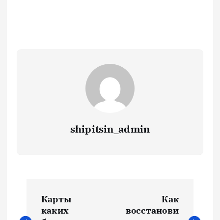
shipitsin_admin
Н
Карты
Как
а
каких
восстанови