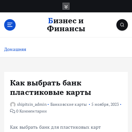
П
е
р
Бизнес и
е
Финансы
й
т
и
Домашняя
к
с
о
д
е
Как выбрать банк
р
пластиковые карты
ж
и
shipitsin_admin
Банковские карты
5 ноября, 2023
м
0 Комментарии
о
м
у
Как выбрать банк для пластиковых карт