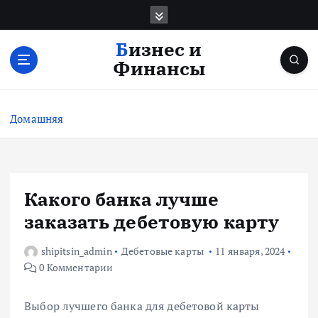
П
е
р
Бизнес и
е
Финансы
й
т
и
Домашняя
к
с
о
д
е
Какого банка лучше
р
заказать дебетовую карту
ж
и
shipitsin_admin
Дебетовые карты
11 января, 2024
м
0 Комментарии
о
м
у
Выбор лучшего банка для дебетовой карты