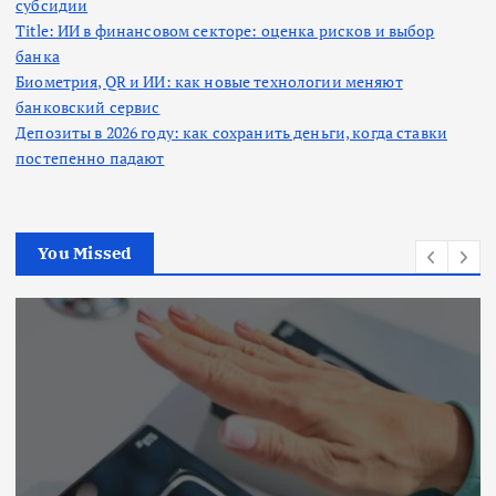
субсидии
Title: ИИ в финансовом секторе: оценка рисков и выбор
банка
Биометрия, QR и ИИ: как новые технологии меняют
банковский сервис
Депозиты в 2026 году: как сохранить деньги, когда ставки
постепенно падают
You Missed