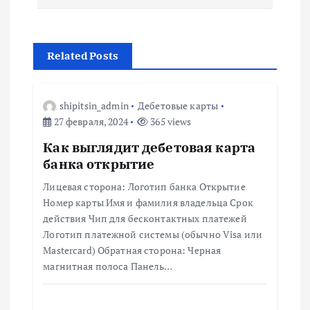
г
а
Related Posts
ц
shipitsin_admin
Дебетовые карты
и
27 февраля, 2024
365 views
Как выглядит дебетовая карта
я
банка открытие
п
Лицевая сторона: Логотип банка Открытие
Номер карты Имя и фамилия владельца Срок
о
действия Чип для бесконтактных платежей
Логотип платежной системы (обычно Visa или
з
Mastercard) Обратная сторона: Черная
магнитная полоса Панель…
а