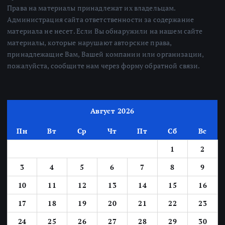
Права на материалы принадлежат их владельцам.
Администрация сайта ответственности за содержание
материала не несет. Если Вы обнаружили на нашем сайте
материалы, которые нарушают авторские права,
принадлежащие Вам, Вашей компании или организации,
пожалуйста, сообщите нам через форму обратной связи.
Август 2026
Пн
Вт
Ср
Чт
Пт
Сб
Вс
1
2
3
4
5
6
7
8
9
10
11
12
13
14
15
16
17
18
19
20
21
22
23
24
25
26
27
28
29
30