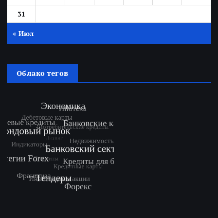
31
« Июл
Облако тегов