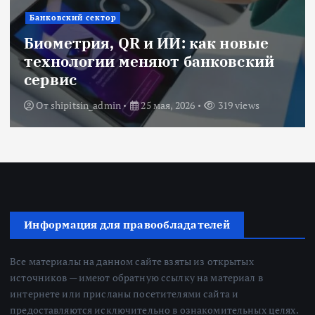
Банковский сектор
Биометрия, QR и ИИ: как новые
технологии меняют банковский
сервис
От
shipitsin_admin
25 мая, 2026
319 views
Информация для правообладателей
Все материалы на данном сайте взяты из открытых
источников — имеют обратную ссылку на материал в
интернете или присланы посетителями сайта и
предоставляются исключительно в ознакомительных целях.