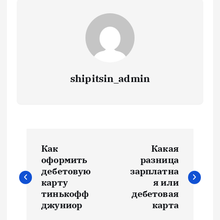
shipitsin_admin
Н
Как
Какая
а
оформить
разница
дебетовую
зарплатна
в
карту
я или
тинькофф
дебетовая
и
джуниор
карта